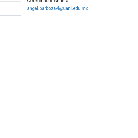
Coordinador General
angel.barbozavl@uanl.edu.mx