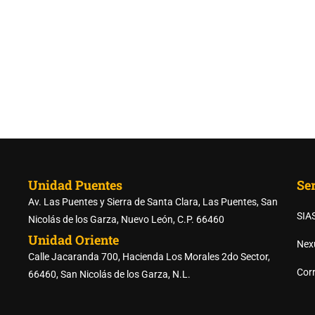
Unidad Puentes
Ser
Av. Las Puentes y Sierra de Santa Clara, Las Puentes, San
SIA
Nicolás de los Garza, Nuevo León, C.P. 66460
RTE DE LAS PREPARATORI
Unidad Oriente
Nex
Calle Jacaranda 700, Hacienda Los Morales 2do Sector,
Corr
66460, San Nicolás de los Garza, N.L.
REGISTRO DE ASPIRANTES