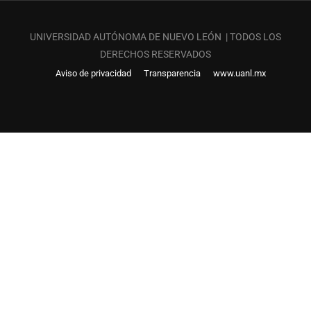
UNIVERSIDAD AUTÓNOMA DE NUEVO LEÓN | TODOS LOS
DERECHOS RESERVADOS
Aviso de privacidad
Transparencia
www.uanl.mx
¿QUIERES SER PARTE DE LAS
PREPARATORIAS UANL?