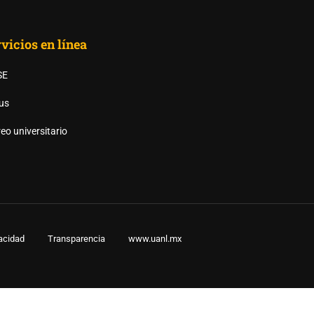
vicios en línea
SE
AS UANL?
us
eo universitario
vacidad
Transparencia
www.uanl.mx