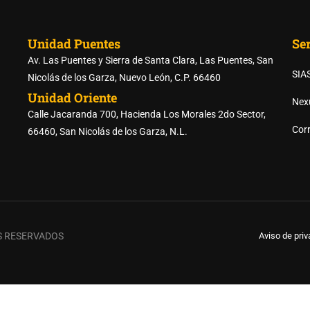
Unidad Puentes
Ser
Av. Las Puentes y Sierra de Santa Clara, Las Puentes, San
SIA
Nicolás de los Garza, Nuevo León, C.P. 66460
RTE DE LAS PREPARATORI
Unidad Oriente
Nex
Calle Jacaranda 700, Hacienda Los Morales 2do Sector,
Corr
66460, San Nicolás de los Garza, N.L.
REGISTRO DE ASPIRANTES
S RESERVADOS
Aviso de pri